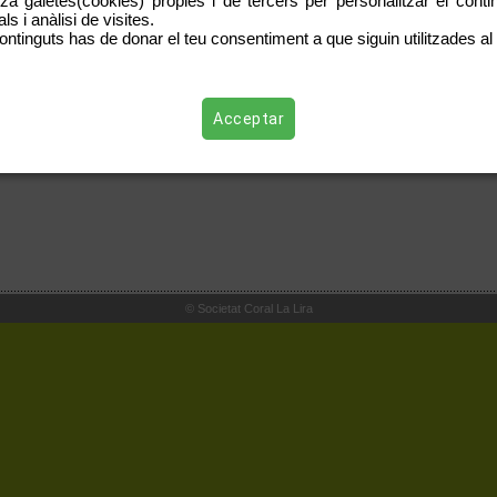
tza galetes(cookies) pròpies i de tercers per personalitzar el contin
s i anàlisi de visites.
ontinguts has de donar el teu consentiment a que siguin utilitzades al 
Acceptar
© Societat Coral La Lira