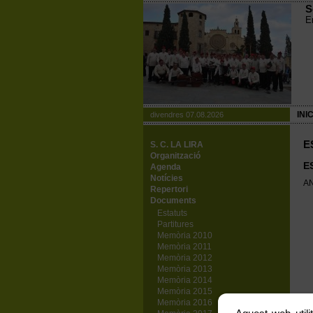
S
E
INIC
divendres 07.08.2026
E
S. C. LA LIRA
Organització
E
Agenda
Notícies
A
Repertori
Documents
Estatuts
Partitures
Memòria 2010
Memòria 2011
Memòria 2012
Memòria 2013
Memòria 2014
Memòria 2015
Memòria 2016