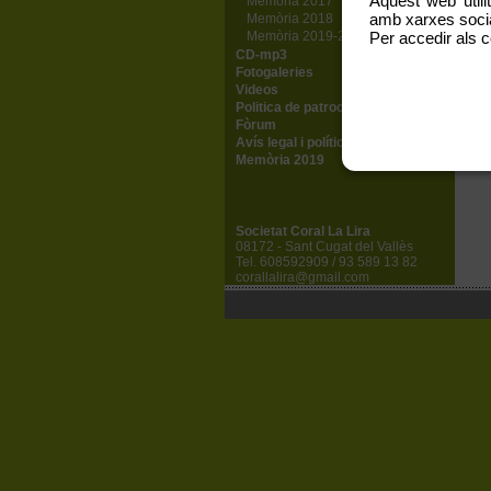
Aquest web utili
Memòria 2017
amb xarxes social
Memòria 2018
Memòria 2019-2020
Per accedir als c
CD-mp3
Fotogaleries
Videos
Politica de patrocinis
Fòrum
Avís legal i política de privadesa
Memòria 2019
Societat Coral La Lira
08172 - Sant Cugat del Vallès
Tel. 608592909 / 93 589 13 82
corallalira@gmail.com