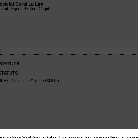
ocietat Coral La Lira
ntitat degana de Sant Cugat
I
STATUTS
STATUTS
NNEX:
Document
(pdf 7835812)